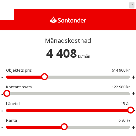
Vad kostar det?
?
Månadskostnad
4 408
kr/mån
Objektets pris
614 900 kr
Kontantinsats
122 980 kr
Lånetid
15 år
Ränta
6,95 %