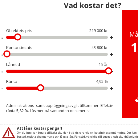
Vad kostar det?
Objektets pris
219 000 kr
Må
1
Kontantinsats
43 800 kr
Lånetid
15 år
Ränta
4,95 %
Administrations- samt uppläggningsavgift tillkommer. Effektiv
ränta
5,82
%. Läs mer på
santanderconsumer.se
Att låna kostar pengar!
Om du inte kan betala tillbaka skulden i tid riskerar du en betalningsanmärkning. Det kan le
bostad, teckna abonnemang och få nya lån. För stöd, vänd dig till budget- och skuldrådgiv