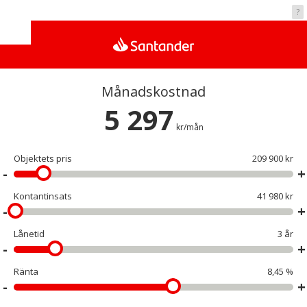
Vad kostar det?
?
Månadskostnad
5 297
kr/mån
Objektets pris
209 900 kr
Kontantinsats
41 980 kr
Lånetid
3 år
Ränta
8,45 %