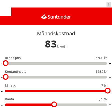
Vad kostar det?
?
Månadskostnad
83
kr/mån
Bilens pris
6 900 kr
Kontantinsats
1 380 kr
Lånetid
7 år
Ränta
6,75 %