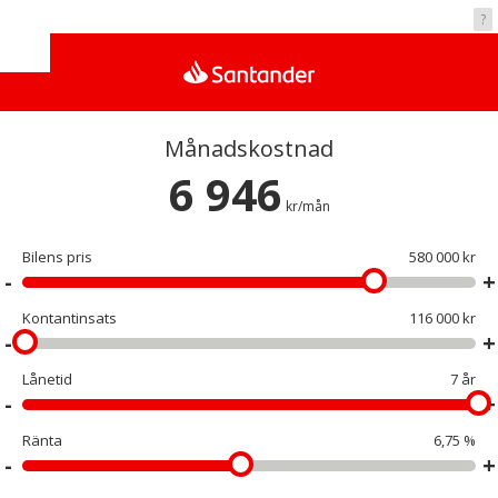
Vad kostar det?
?
Månadskostnad
6 946
kr/mån
Bilens pris
580 000 kr
Kontantinsats
116 000 kr
Lånetid
7 år
Ränta
6,75 %