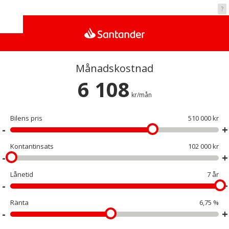
Vad kostar det?
?
Månadskostnad
6 108
kr/mån
Bilens pris
510 000 kr
Kontantinsats
102 000 kr
Lånetid
7 år
Ränta
6,75 %