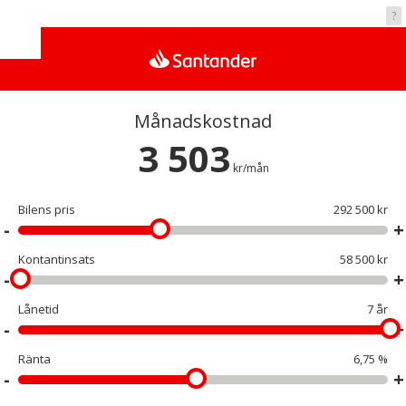
Vad kostar det?
?
Månadskostnad
3 503
kr/mån
Bilens pris
292 500 kr
Kontantinsats
58 500 kr
Lånetid
7 år
Ränta
6,75 %