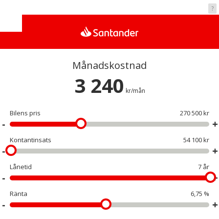
Vad kostar det?
?
Månadskostnad
3 240
kr/mån
Bilens pris
270 500 kr
Kontantinsats
54 100 kr
Lånetid
7 år
Ränta
6,75 %