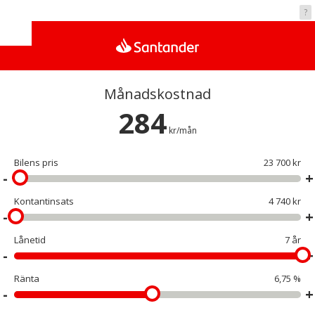
Vad kostar det?
?
Månadskostnad
284
kr/mån
Bilens pris
23 700 kr
Kontantinsats
4 740 kr
Lånetid
7 år
Ränta
6,75 %