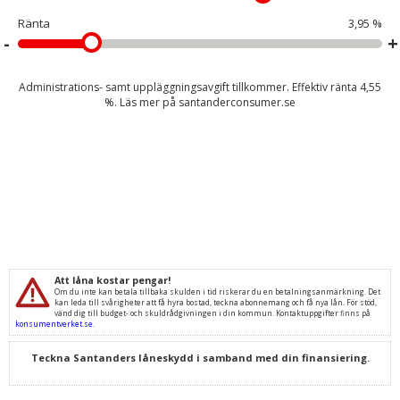
Ränta
3,95 %
Administrations- samt uppläggningsavgift tillkommer. Effektiv ränta
4,55
%. Läs mer på
santanderconsumer.se
Att låna kostar pengar!
Om du inte kan betala tillbaka skulden i tid riskerar du en betalningsanmärkning. Det
kan leda till svårigheter att få hyra bostad, teckna abonnemang och få nya lån. För stöd,
vänd dig till budget- och skuldrådgivningen i din kommun. Kontaktuppgifter finns på
konsumentverket.se
.
Teckna Santanders låneskydd i samband med din finansiering.