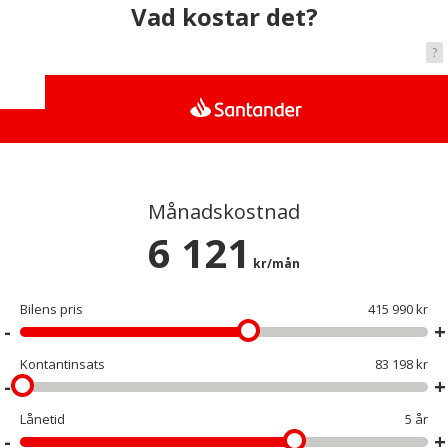
Vad kostar det?
?
Månadskostnad
6 121
kr/mån
Bilens pris
415 990 kr
Kontantinsats
83 198 kr
Lånetid
5 år