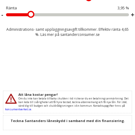
Ränta
3,95 %
Administrations- samt uppläggningsavgift tillkommer. Effektiv ränta
4,65
%. Läs mer på
santanderconsumer.se
Att låna kostar pengar!
Om du inte kan betala tillbaka skulden i tid riskerar du en betalningsanmärkning. Det
kan leda till svårigheter att få hyra bostad, teckna abonnemang och få nya lån. För stöd,
vänd dig till budget- och skuldrådgivningen i din kommun. Kontaktuppgifter finns på
konsumentverket.se
.
Teckna Santanders låneskydd i samband med din finansiering.