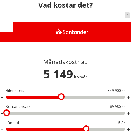
Vad kostar det?
?
Månadskostnad
5 149
kr/mån
Bilens pris
349 900 kr
Kontantinsats
69 980 kr
Lånetid
5 år