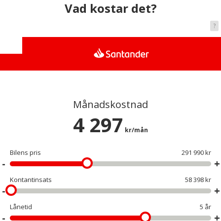
Vad kostar det?
?
Månadskostnad
4 297
kr/mån
Bilens pris
291 990 kr
Kontantinsats
58 398 kr
Lånetid
5 år