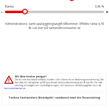
Ränta
3,95 %
Administrations- samt uppläggningsavgift tillkommer. Effektiv ränta
4,78
%. Läs mer på
santanderconsumer.se
Att låna kostar pengar!
Om du inte kan betala tillbaka skulden i tid riskerar du en betalningsanmärkning. Det
kan leda till svårigheter att få hyra bostad, teckna abonnemang och få nya lån. För stöd,
vänd dig till budget- och skuldrådgivningen i din kommun. Kontaktuppgifter finns på
konsumentverket.se
.
Teckna Santanders låneskydd i samband med din finansiering.