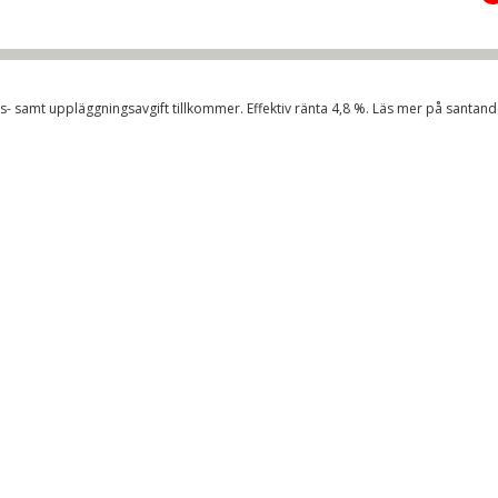
s- samt uppläggningsavgift tillkommer. Effektiv ränta
4,8
%. Läs mer på
santand