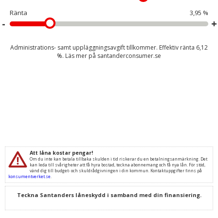
Ränta
3,95 %
Administrations- samt uppläggningsavgift tillkommer. Effektiv ränta
6,12
%. Läs mer på
santanderconsumer.se
Att låna kostar pengar!
Om du inte kan betala tillbaka skulden i tid riskerar du en betalningsanmärkning. Det
kan leda till svårigheter att få hyra bostad, teckna abonnemang och få nya lån. För stöd,
vänd dig till budget- och skuldrådgivningen i din kommun. Kontaktuppgifter finns på
konsumentverket.se
.
Teckna Santanders låneskydd i samband med din finansiering.