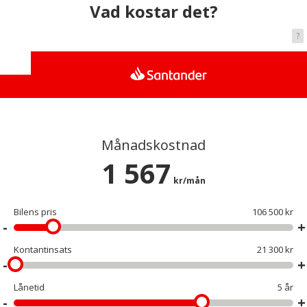
Vad kostar det?
?
Månadskostnad
1 567
kr/mån
Bilens pris
106 500 kr
Kontantinsats
21 300 kr
Lånetid
5 år